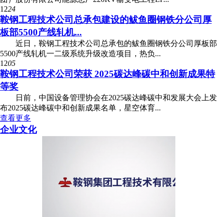
12
24
鞍钢工程技术公司总承包建设的鲅鱼圈钢铁分公司厚
板部5500产线轧机...
近日，鞍钢工程技术公司总承包的鲅鱼圈钢铁分公司厚板部
5500产线轧机一二级系统升级改造项目，热负...
12
05
鞍钢工程技术公司荣获 2025碳达峰碳中和创新成果特
等奖
日前，中国设备管理协会在2025碳达峰碳中和发展大会上发
布2025碳达峰碳中和创新成果名单，星空体育...
查看更多
企业文化