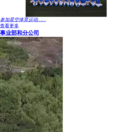
参加星空体育运动……
查看更多
事业部和分公司