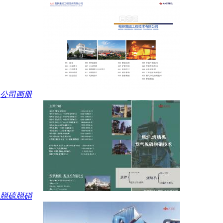
公司画册
脱硫脱硝