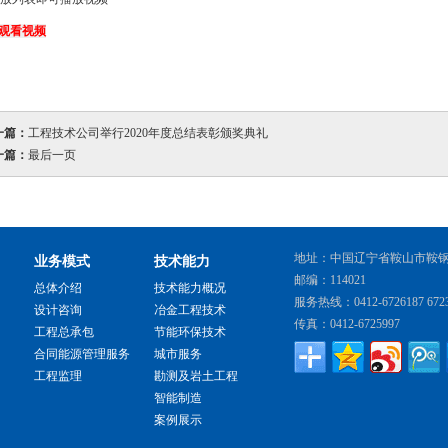
:观看视频
一篇：
工程技术公司举行2020年度总结表彰颁奖典礼
一篇：
最后一页
地址：中国辽宁省鞍山市鞍
业务模式
技术能力
邮编：114021
总体介绍
技术能力概况
服务热线：0412-6726187 6723
设计咨询
冶金工程技术
传真：0412-6725997
工程总承包
节能环保技术
合同能源管理服务
城市服务
工程监理
勘测及岩土工程
智能制造
案例展示