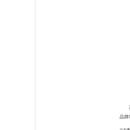
冯占
品牌
点击播