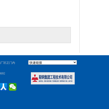
钢厂区正门内
692