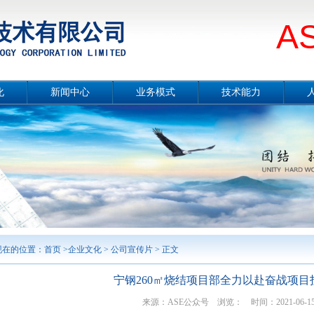
A
化
新闻中心
业务模式
技术能力
册
公司要闻
总体介绍
技术能力概况
片
媒体报道
设计咨询
冶金工程技术
念
项目公示
工程总承包
节能环保技术
采
行业分析
合同能源管理服务
城市服务
境
工程监理
勘测及岩土工程
智能制造
案例展示
现在的位置：
首页
>
企业文化
>
公司宣传片
> 正文
宁钢260㎡烧结项目部全力以赴奋战项目
来源：ASE公众号 浏览：
时间：2021-06-15 1