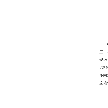
6月
工，
现场
结E
多困
这场