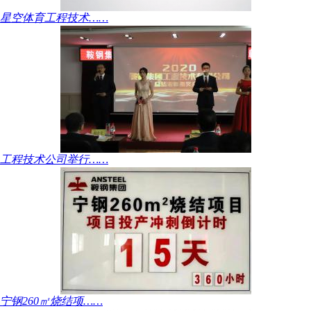
星空体育工程技术……
工程技术公司举行……
宁钢260㎡烧结项……