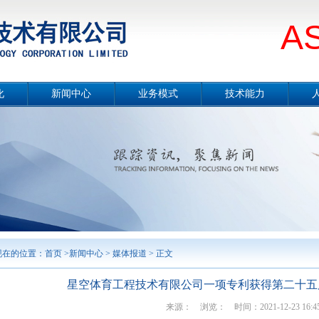
A
化
新闻中心
业务模式
技术能力
册
公司要闻
总体介绍
技术能力概况
片
媒体报道
设计咨询
冶金工程技术
念
项目公示
工程总承包
节能环保技术
采
行业分析
合同能源管理服务
城市服务
境
工程监理
勘测及岩土工程
智能制造
案例展示
现在的位置：
首页
>
新闻中心
>
媒体报道
> 正文
星空体育工程技术有限公司一项专利获得第二十五
来源： 浏览：
时间：2021-12-23 16:45