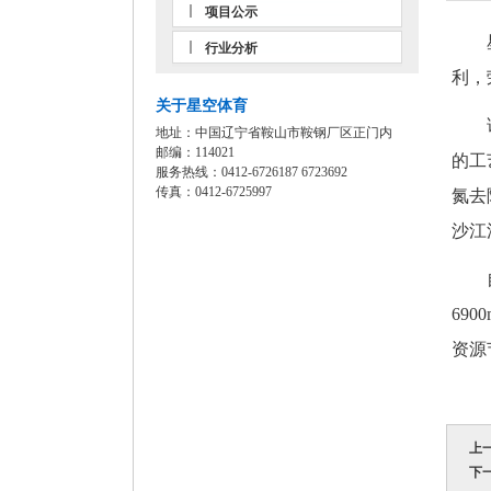
项目公示
星空
行业分析
利，
关于星空体育
该项
地址：中国辽宁省鞍山市鞍钢厂区正门内
邮编：114021
的工
服务热线：0412-6726187 6723692
传真：0412-6725997
氮去
沙江
自2
69
资源
上
下