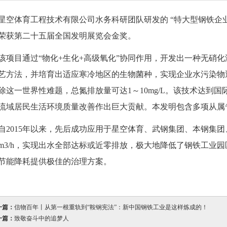
体育工程技术有限公司水务科研团队研发的 “特大型钢铁企业综
荣获第二十五届全国发明展览会金奖。
目通过“物化+生化+高级氧化”协同作用，开发出一种无硝化
艺方法，并培育出适应寒冷地区的生物菌种，实现企业水污染物
除这一世界性难题，总氮排放量可达1～10mg/L。该技术达到
流域居民生活环境质量改善作出巨大贡献。本发明包含多项从属专
015年以来，先后成功应用于星空体育、武钢集团、本钢集团
00m3/h，实现出水全部达标或近零排放，极大地降低了钢铁工
节能降耗提供极佳的治理方案。
一篇：
信物百年丨从第一根重轨到“鞍钢宪法”：新中国钢铁工业是这样炼成的！
一篇：
致敬奋斗中的追梦人