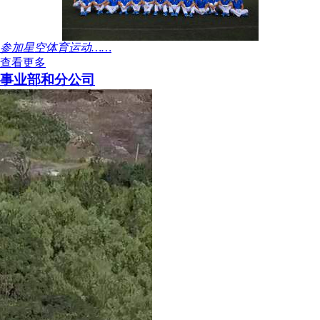
参加星空体育运动……
查看更多
事业部和分公司