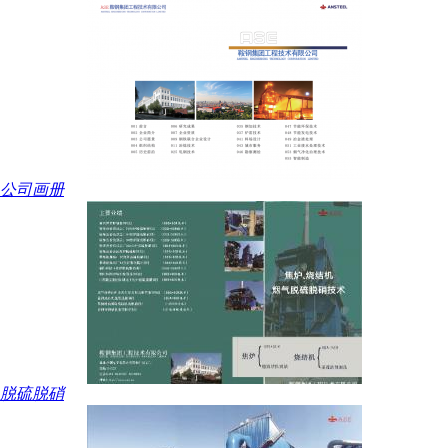
公司画册
脱硫脱硝