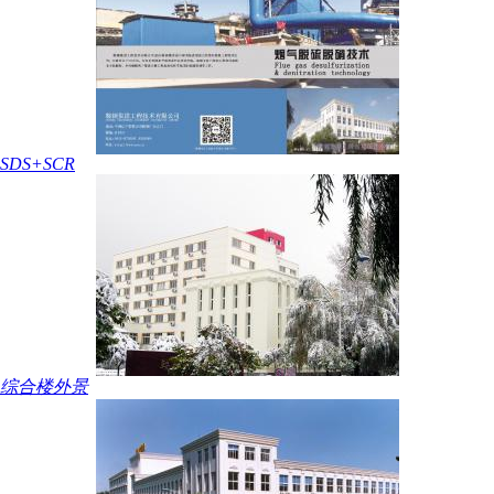
SDS+SCR
综合楼外景