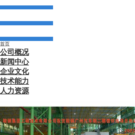
首页
公司概况
新闻中心
企业文化
技术能力
人力资源