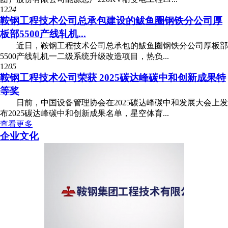
12
24
鞍钢工程技术公司总承包建设的鲅鱼圈钢铁分公司厚
板部5500产线轧机...
近日，鞍钢工程技术公司总承包的鲅鱼圈钢铁分公司厚板部
5500产线轧机一二级系统升级改造项目，热负...
12
05
鞍钢工程技术公司荣获 2025碳达峰碳中和创新成果特
等奖
日前，中国设备管理协会在2025碳达峰碳中和发展大会上发
布2025碳达峰碳中和创新成果名单，星空体育...
查看更多
企业文化