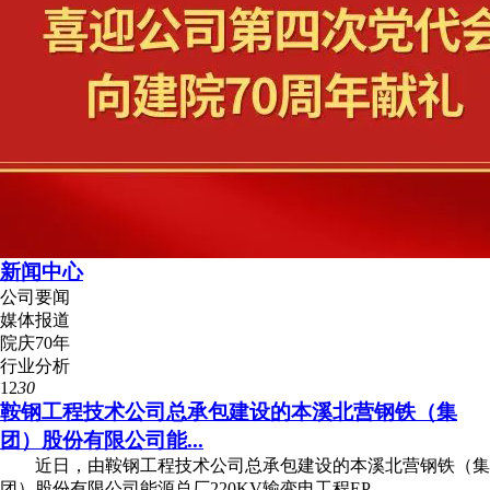
新闻中心
公司要闻
媒体报道
院庆70年
行业分析
12
30
鞍钢工程技术公司总承包建设的本溪北营钢铁（集
团）股份有限公司能...
近日，由鞍钢工程技术公司总承包建设的本溪北营钢铁（集
团）股份有限公司能源总厂220KV输变电工程EP...