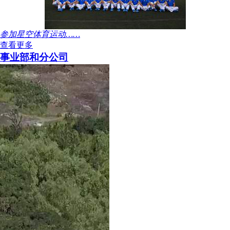
参加星空体育运动……
查看更多
事业部和分公司