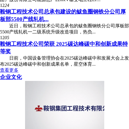
12
24
鞍钢工程技术公司总承包建设的鲅鱼圈钢铁分公司厚
板部5500产线轧机...
近日，鞍钢工程技术公司总承包的鲅鱼圈钢铁分公司厚板部
5500产线轧机一二级系统升级改造项目，热负...
12
05
鞍钢工程技术公司荣获 2025碳达峰碳中和创新成果特
等奖
日前，中国设备管理协会在2025碳达峰碳中和发展大会上发
布2025碳达峰碳中和创新成果名单，星空体育...
查看更多
企业文化