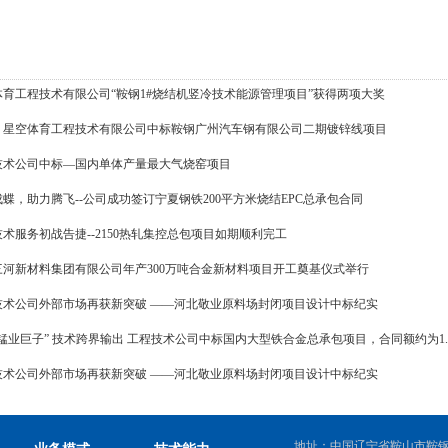
体育工程技术有限公司“鞍钢1#烧结机竖冷技术能源管理项目”获得两项大奖
！星空体育工程技术有限公司中标鞍钢广州汽车钢有限公司二期镀锌线项目
技术公司中标—国内单体产量最大气烧窑项目
蝶，助力腾飞--公司成功签订宁夏钢铁200平方米烧结EPC总承包合同
术服务初战告捷--2150热轧集控总包项目如期顺利完工
三河新材料集团有限公司年产300万吨合金新材料项目开工奠基仪式举行
技术公司外部市场再获新突破 ——河北敬业原料场封闭项目设计中标纪实
锰业巨子” 技术跨界输出 工程技术公司中标国内大型铁合金总承包项目，合同额约为1.
技术公司外部市场再获新突破 ——河北敬业原料场封闭项目设计中标纪实
地址：中国辽宁省鞍山市鞍