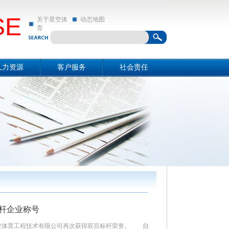
SE
关于星空体
动态地图
育
人力资源
客户服务
社会责任
资源概况
关于星空体育
社会责任
招聘信息
动态地图
亲和动态
杆企业称号
空体育工程技术有限公司再次获得双百标杆荣誉。 自