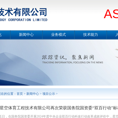
A
化
新闻中心
业务模式
技术能力
册
公司要闻
总体介绍
技术能力概况
片
媒体报道
设计咨询
冶金工程技术
念
项目公示
工程总承包
节能环保技术
采
行业分析
合同能源管理服务
城市服务
境
工程监理
勘测及岩土工程
智能制造
案例展示
现在的位置：
首页
>
新闻中心
>
项目公示
>
星空体育工程技术有限公司再次荣获国务院国资委“双百行动”标
在国务院国资委开展2024年度中央企业双百行动科改行动改革成效评价中，星