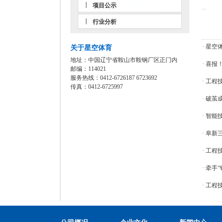
项目公示
...
行业分析
·
星空
关于星空体育
地址：中国辽宁省鞍山市鞍钢厂区正门内
·
喜报
邮编：114021
服务热线：0412-6726187 6723692
·
工程
传真：0412-6725997
·
破茧成
·
智能技
·
阜新
·
工程
·
牵手“
·
工程