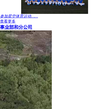
参加星空体育运动……
查看更多
事业部和分公司