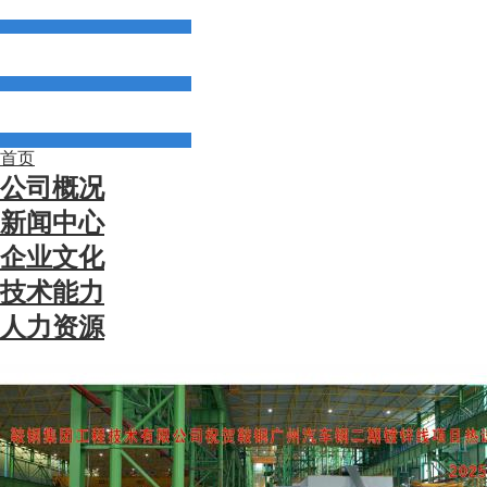
首页
公司概况
新闻中心
企业文化
技术能力
人力资源