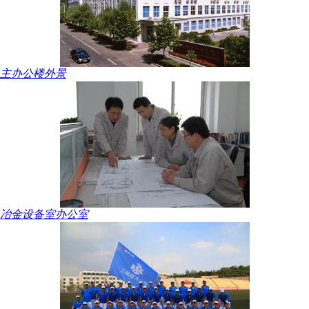
主办公楼外景
冶金设备室办公室