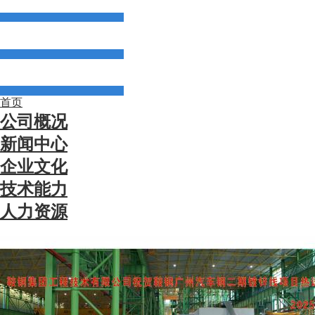
首页
公司概况
新闻中心
企业文化
技术能力
人力资源