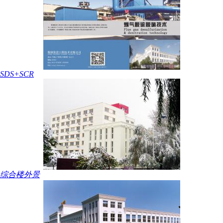
SDS+SCR
综合楼外景