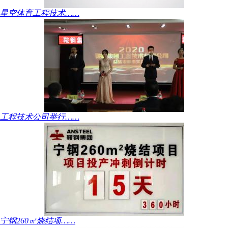
星空体育工程技术……
工程技术公司举行……
宁钢260㎡烧结项……