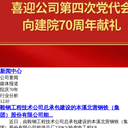
新闻中心
公司要闻
媒体报道
院庆70年
行业分析
12
30
鞍钢工程技术公司总承包建设的本溪北营钢铁（集
团）股份有限公司能...
近日，由鞍钢工程技术公司总承包建设的本溪北营钢铁（集
团）股份有限公司能源总厂220KV输变电工程EP...