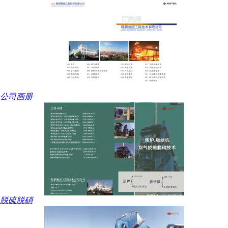
公司画册
脱硫脱硝