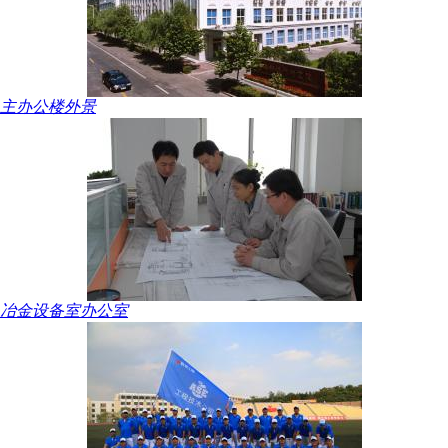
主办公楼外景
冶金设备室办公室